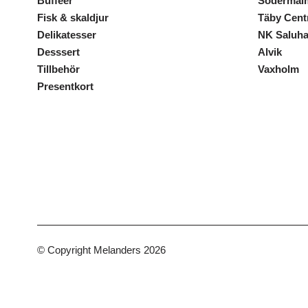
Bufféer
Södermal
Fisk & skaldjur
Täby Cen
Delikatesser
NK Saluha
Desssert
Alvik
Tillbehör
Vaxholm
Presentkort
© Copyright Melanders 2026