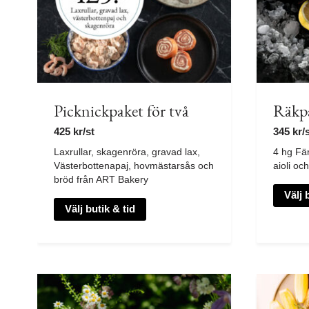
Picknickpaket för två
Räkpa
425
kr
/st
345
kr
/
Laxrullar, skagenröra, gravad lax,
4 hg Fär
Västerbottenapaj, hovmästarsås och
aioli oc
bröd från ART Bakery
Välj 
Välj butik & tid