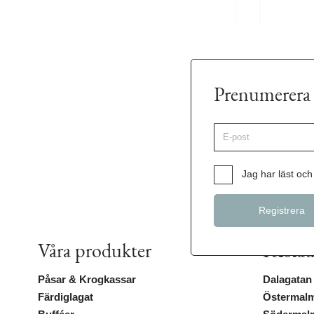
Prenumerera 
E-
post
*
Samtycke
*
Jag har läst och 
Våra produkter
Restau
Påsar & Krogkassar
Dalagatan
Färdiglagat
Östermalm