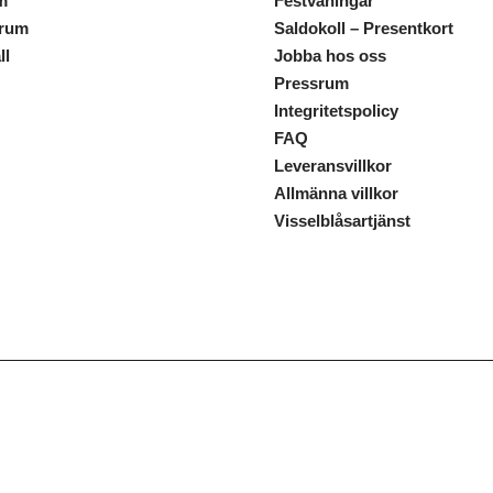
m
Festvåningar
trum
Saldokoll – Presentkort
ll
Jobba hos oss
Pressrum
Integritetspolicy
FAQ
Leveransvillkor
Allmänna villkor
Visselblåsartjänst