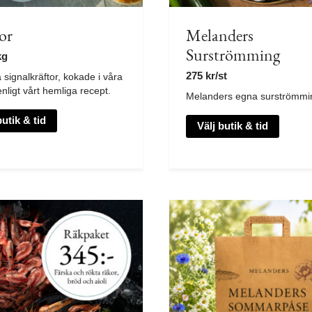
or
Melanders
Surströmming
kg
275
kr
/st
signalkräftor, kokade i våra
enligt vårt hemliga recept.
Melanders egna surströmmi
butik & tid
Välj butik & tid