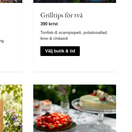
Grilltips för två
390
kr
/st
Tonfisk-& scampispett, potatissallad,
lime-& chiliaioli
ng
Välj butik & tid