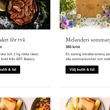
ket för två
Melanders sommar
st
365
kr
/st
ska och 2 hg rökta räkor,
En somrig trerättersmeny per
h bröd från ART Bakery
alla sommarluncher och mid
butik & tid
Välj butik & tid