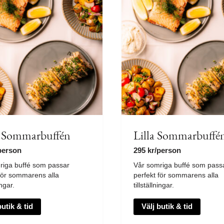
a Sommarbuffén
Lilla Sommarbuffé
person
295
kr
/person
riga buffé som passar
Vår somriga buffé som pass
 för sommarens alla
perfekt för sommarens alla
ingar.
tillställningar.
butik & tid
Välj butik & tid