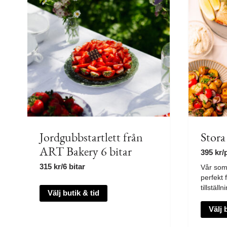
Jordgubbstartlett från
Stor
ART Bakery 6 bitar
395
kr
/
315
kr
/6 bitar
Vår som
perfekt
tillställn
Välj butik & tid
Välj 