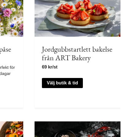
påse
Jordgubbstartlett bakelse
från ART Bakery
69
kr
/st
fekt för
dagar
Välj butik & tid