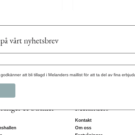
på vårt nyhetsbrev
godkänner att bli tillagd i Melanders maillist för att ta del av fina erbju
ranger & butiker
Melanders
Kontakt
shallen
Om oss