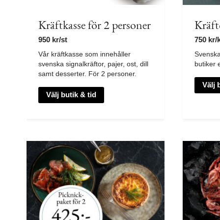
Kräftkasse för 2 personer
Kräft
950
kr
/st
750
kr
/
Vår kräftkasse som innehåller
Svenska 
svenska signalkräftor, pajer, ost, dill
butiker 
samt desserter. För 2 personer.
Välj 
Välj butik & tid