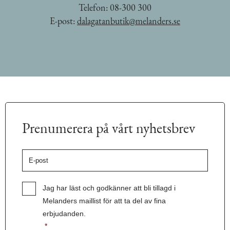
Telefon:
08-300 300
E-post:
dalagatanbutik@melanders.se
Prenumerera på vårt nyhetsbrev
E-
post
*
Samtycke
*
Jag har läst och godkänner att bli tillagd i
Melanders maillist för att ta del av fina
erbjudanden.
*