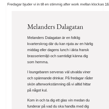
Fredagar bjuder vi in till en stimmig after work mellan klockan 16
Melanders Dalagatan
Melanders Dalagatan är en folklig
kvarterskrog där du kan njuta av en härlig
middag eller dagens lunch i äkta fransk
brasseriemiljö och samtidigt känna dig
som hemma.
I loungebaren serveras väl utvalda viner
och spännande drinkar. På fredagar råder
skön afterworkstämning då vi alltid hittar
på något kul.
Kom in och ta dig ett glas vin medan du
funderar på vad du ska handla med dig