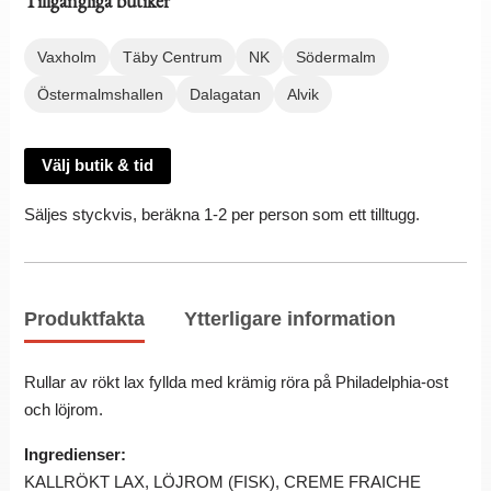
Tillgängliga butiker
Vaxholm
Täby Centrum
NK
Södermalm
Östermalmshallen
Dalagatan
Alvik
Välj butik & tid
Säljes styckvis, beräkna 1-2 per person som ett tilltugg.
Produktfakta
Ytterligare information
Rullar av rökt lax fyllda med krämig röra på Philadelphia-ost
och löjrom.
Ingredienser:
KALLRÖKT LAX, LÖJROM (FISK), CREME FRAICHE