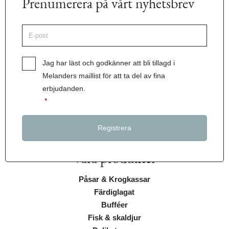
Prenumerera på vårt nyhetsbrev
E-
post
*
Samtycke
*
Jag har läst och godkänner att bli tillagd i
Melanders maillist för att ta del av fina
erbjudanden.
*
Våra produkter
Påsar & Krogkassar
Färdiglagat
Bufféer
Fisk & skaldjur