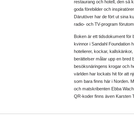
restaurang och hotell, den så 
goda förebilder och inspiratörer
Därutöver har de fört ut sina 
radio- och TV-program förutom a
Boken är ett tidsdokument för b
kvinnor i Sandahl Foundation 
hotelierer, kockar, kallskänkor
berättelser målar upp en bred b
besöksnäringens krogar och hot
världen har lockats hit för att 
som bara finns här i Norden. 
och matskribenten Ebba Wachtmei
QR-koder finns även Karsten Thur