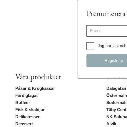
Prenumerera 
E-
post
*
Samtycke
*
Jag har läst och 
Våra produkter
Restau
Påsar & Krogkassar
Dalagatan
Färdiglagat
Östermalm
Bufféer
Södermal
Fisk & skaldjur
Täby Cen
Delikatesser
NK Saluha
Desssert
Alvik