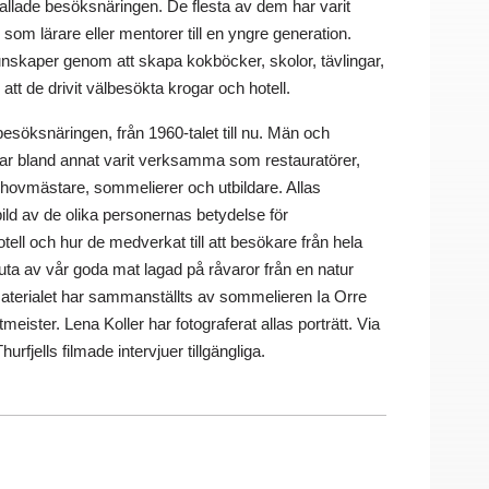
kallade besöksnäringen. De flesta av dem har varit
 som lärare eller mentorer till en yngre generation.
kunskaper genom att skapa kokböcker, skolor, tävlingar,
tt de drivit välbesökta krogar och hotell.
esöksnäringen, från 1960-talet till nu. Män och
har bland annat varit verksamma som restauratörer,
, hovmästare, sommelierer och utbildare. Allas
ild av de olika personernas betydelse för
ell och hur de medverkat till att besökare från hela
njuta av vår goda mat lagad på råvaror från en natur
Materialet har sammanställts av sommelieren Ia Orre
ster. Lena Koller har fotograferat allas porträtt. Via
fjells filmade intervjuer tillgängliga.