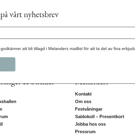
på vårt nyhetsbrev
godkänner att bli tillagd i Melanders maillist för att ta del av fina erbju
ranger & butiker
Melanders
Kontakt
shallen
Om oss
m
Festvåningar
trum
Saldokoll – Presentkort
ll
Jobba hos oss
Pressrum