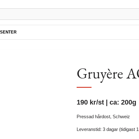
SENTER
Gruyère 
190
kr
/st | ca: 200g
Pressad hårdost, Schweiz
Leveranstid: 3 dagar (tidigast 