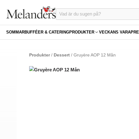
SOMMAR
BUFFÉER & CATERING
PRODUKTER
VECKANS VARA
PRE
Produkter
/
Dessert
/ Gruyère AOP 12 Mån