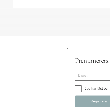
Prenumerera 
E-
post
*
Samtycke
*
Jag har läst och 
Registrera