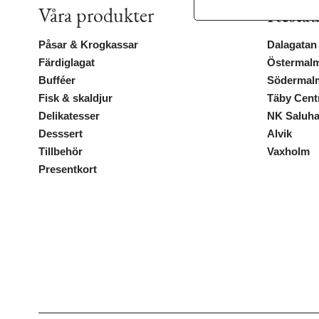
Våra produkter
Restau
Påsar & Krogkassar
Dalagatan
Färdiglagat
Östermalm
Bufféer
Södermal
Fisk & skaldjur
Täby Cen
Delikatesser
NK Saluha
Desssert
Alvik
Tillbehör
Vaxholm
Presentkort