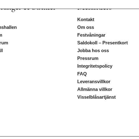
ranger & butiker
Melanders
Kontakt
shallen
Om oss
m
Festvåningar
trum
Saldokoll – Presentkort
ll
Jobba hos oss
Pressrum
Integritetspolicy
FAQ
Leveransvillkor
Allmänna villkor
Visselblåsartjänst