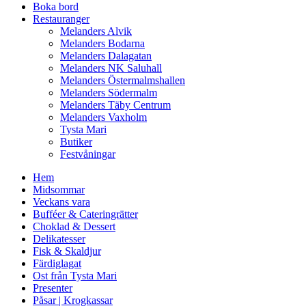
Boka bord
Restauranger
Melanders Alvik
Melanders Bodarna
Melanders Dalagatan
Melanders NK Saluhall
Melanders Östermalmshallen
Melanders Södermalm
Melanders Täby Centrum
Melanders Vaxholm
Tysta Mari
Butiker
Festvåningar
Hem
Midsommar
Veckans vara
Bufféer & Cateringrätter
Choklad & Dessert
Delikatesser
Fisk & Skaldjur
Färdiglagat
Ost från Tysta Mari
Presenter
Påsar | Krogkassar