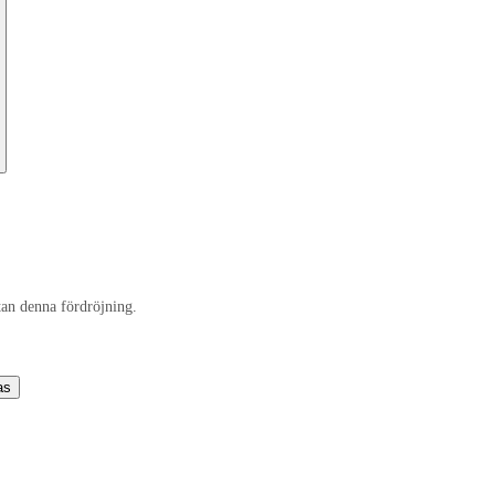
tan denna fördröjning.
as