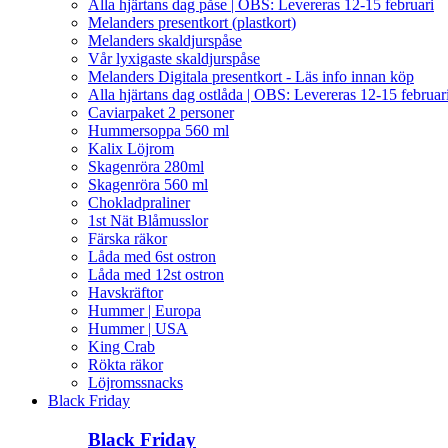
Alla hjärtans dag påse | OBS: Levereras 12-15 februari
Melanders presentkort (plastkort)
Melanders skaldjurspåse
Vår lyxigaste skaldjurspåse
Melanders Digitala presentkort - Läs info innan köp
Alla hjärtans dag ostlåda | OBS: Levereras 12-15 februar
Caviarpaket 2 personer
Hummersoppa 560 ml
Kalix Löjrom
Skagenröra 280ml
Skagenröra 560 ml
Chokladpraliner
1st Nät Blåmusslor
Färska räkor
Låda med 6st ostron
Låda med 12st ostron
Havskräftor
Hummer | Europa
Hummer | USA
King Crab
Rökta räkor
Löjromssnacks
Black Friday
Black Friday