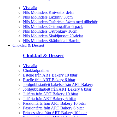
Visa alla
Nils Molinders Knivset 3-delar
Nils Molinders Laxkniv 30cm
Nils Molinders Ostbricka 34cm med tillbehör
Nils Molinders Ostrongafflar 6-pack
Nils Molinders Ostronkniv 16cm
Nils Molinders Skaldjursset 20-delar
Nils Molinders Skärbräda i Bambu
Choklad & Dessert
Choklad & Dessert
Visa alla
Chokladpraliner
Estelle från ART Bakery 10 bitar
Estelle från ART Bakery 6 bitar
Jordgubbstartlett bakelse från ART Bakery
Jordgubbstartlett från ART Bakery 6 bitar
Jultårta från ART Bakery 10 bitar
Jultårta från ART Bakery 6 bitar
Passiontårta från ART Bakery 10 bitar
Passiontårta från ART Bakery 6 bitar
Prinsesstårta från ART Bakery 10 bitar