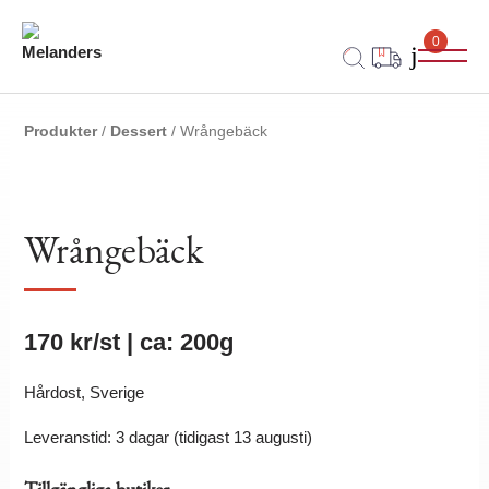
0
Produkter
/
Dessert
/ Wrångebäck
Wrångebäck
170
kr
/st | ca: 200g
Hårdost, Sverige
Leveranstid: 3 dagar (tidigast 13 augusti)