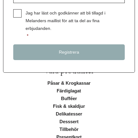
Samtycke
*
Jag har läst och godkänner att bli tillagd i
Melanders maillist för att ta del av fina
erbjudanden.
*
Våra produkter
Påsar & Krogkassar
Färdiglagat
Bufféer
Fisk & skaldjur
Delikatesser
Desssert
Tillbehör
Presentkort