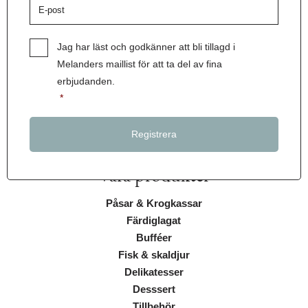
post
*
Samtycke
*
Jag har läst och godkänner att bli tillagd i
Melanders maillist för att ta del av fina
erbjudanden.
*
Våra produkter
Påsar & Krogkassar
Färdiglagat
Bufféer
Fisk & skaldjur
Delikatesser
Desssert
Tillbehör